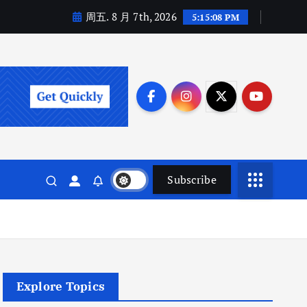
周五. 8 月 7th, 2026
5:15:09 PM
Subscribe
Explore Topics