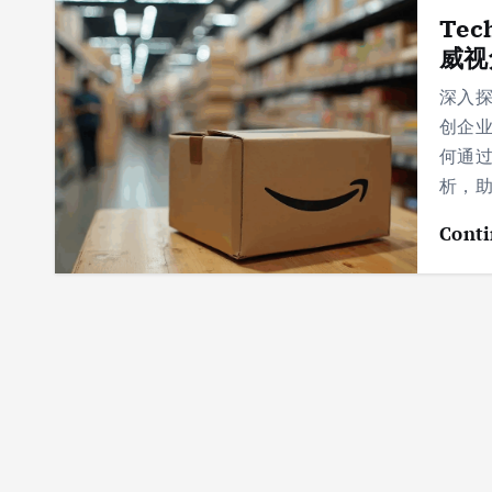
Te
威视
深入探
创企
何通
析，
Conti