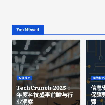
You Missed
实战技巧
实战技巧
TechCrunch 2025：
信息
年度科技盛事前瞻与行
保障
业洞察
骤