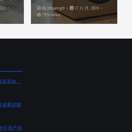
025
由
zhinengti
17 11 月, 2025
793 views
AI搜索革命，
度科技盛事前瞻
数字资产的