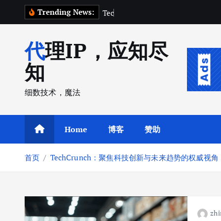
跳
Trending News:
T
e
c
h
C
r
u
n
转
到
代理IP，应知尽
内
容
知
细数技术，魔法
Home
博客
赞助
首页
TechCrunch：聚焦科技创新与未来趋势的权威视角
zhi